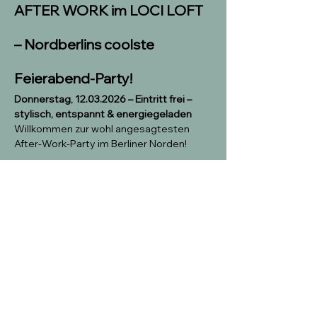
AFTER WORK im LOCI LOFT 
– Nordberlins coolste 
Feierabend-Party!
Donnerstag, 12.03.2026 – Eintritt frei – 
stylisch, entspannt & energiegeladen
Willkommen zur wohl angesagtesten 
After-Work-Party im Berliner Norden!
Im 
LOCI LOFT
 wird der Feierabend zum 
echten Highlight – mit guter Musik, kühlen 
Drinks, leckeren Snacks und der 
perfekten Mischung aus entspanntem 
Ankommen und ausgelassener Club-
Atmosphäre.
Ein Abend, auf den du dich freuen kannst.
Ab 
18:30 Uhr
 öffnen sich die Türen 
unseres einzigartigen Industrie-Lofts im 