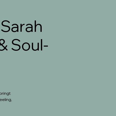
 Sarah
& Soul-
bringt
eling,