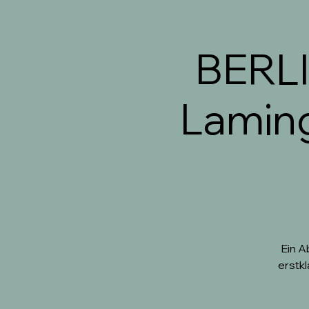
BERLI
Laming
Ein A
erstk