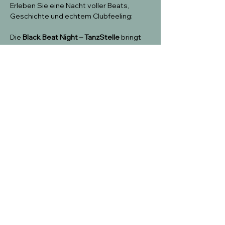
Erleben Sie eine Nacht voller Beats, 
Geschichte und echtem Clubfeeling:
Die 
Black Beat Night – TanzStelle
 bringt 
den originalen Sound der 
80er- und 90er-
Jahre
 zurück auf die Tanzfläche – so, wie 
er einst das nächtliche Berlin geprägt hat.
Diese Partyreihe ist mehr als Nostalgie:
Sie ist eine leidenschaftliche Hommage 
an eine Ära, in der 
Funk, Hip-Hop, R’n’B 
und Miami Bass
 den Takt in den West-
Berliner Clubs vorgaben – und eine 
Einladung, dieses Lebensgefühl heute 
wieder zu spüren.
Mehr anzeigen