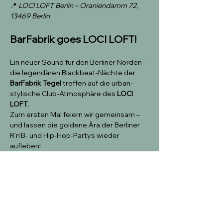
📍 
LOCI LOFT Berlin – Oraniendamm 72, 
13469 Berlin
BarFabrik goes LOCI LOFT!
Ein neuer Sound für den Berliner Norden – 
die legendären Blackbeat-Nächte der 
BarFabrik Tegel
 treffen auf die urban-
stylische Club-Atmosphäre des 
LOCI 
LOFT
. 
Zum ersten Mal feiern wir gemeinsam – 
und lassen die goldene Ära der Berliner 
R'n'B- und Hip-Hop-Partys wieder 
aufleben!
Mehr anzeigen
Tickets