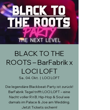
BLACK TO THE
ROOTS – BarFabrik x
LOCI LOFT
Sa., 04. Okt.
  |  
LOCI LOFT
Die legendäre Blackbeat-Party ist zurück!
BarFabrik Tegel trifft LOCI LOFT – eine
Nacht voller R’n’B, Hip-Hop & Soul wie
damals im Palace & Joe am Wedding.
Jetzt Tickets sichern!