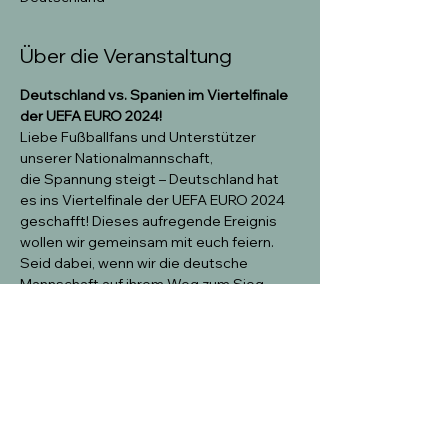
Über die Veranstaltung
Deutschland vs. Spanien im Viertelfinale 
der UEFA EURO 2024!
Liebe Fußballfans und Unterstützer 
unserer Nationalmannschaft,
die Spannung steigt – Deutschland hat 
es ins Viertelfinale der UEFA EURO 2024 
geschafft! Dieses aufregende Ereignis 
wollen wir gemeinsam mit euch feiern. 
Seid dabei, wenn wir die deutsche 
Mannschaft auf ihrem Weg zum Sieg 
unterstützen und unvergessliche 
Fußballmomente erleben!
Erlebt das Viertelfinale exklusiv im LOCI 
LOFT!
Wir laden euch herzlich ein, dieses 
besondere Spiel in bester Gesellschaft 
zu genießen. Im LOCI LOFT bieten wir 