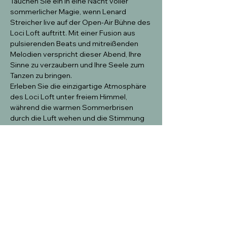
Tauchen Sie ein in eine Nacht voller 
sommerlicher Magie, wenn Lenard 
Streicher live auf der Open-Air Bühne des 
Loci Loft auftritt. Mit einer Fusion aus 
pulsierenden Beats und mitreißenden 
Melodien verspricht dieser Abend, Ihre 
Sinne zu verzaubern und Ihre Seele zum 
Tanzen zu bringen.
Erleben Sie die einzigartige Atmosphäre 
des Loci Loft unter freiem Himmel, 
während die warmen Sommerbrisen 
durch die Luft wehen und die Stimmung 
aufheizen. Die Open-Air Bühne bietet die 
perfekte Kulisse für Lenard Streichers 
musikalische Reise, die von Innovation 
und Leidenschaft geprägt ist.
Mit seiner charismatischen Präsenz und 
seiner kraftvollen Musik schafft Lenard 
Streicher eine Atmosphäre, die zum 
Träumen einlädt und gleichzeitig zum 
Tanzen animiert. Von mitreißenden Beats 
bis hin zu sanften Melodien – seine Musik 