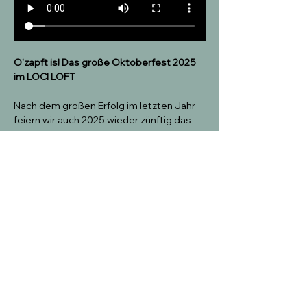
O'zapft is! Das große Oktoberfest 2025 
im LOCI LOFT
Nach dem großen Erfolg im letzten Jahr 
feiern wir auch 2025 wieder zünftig das 
Oktoberfest – und dieses Mal wird es 
mindestens so stimmungsvoll und noch 
ausgelassener! Freuen Sie sich auf das 
beste Oktoberfest in Nordberlin!
Wann? 
Am 10.10.2025, ab 18:00 Uhr im 
LOCI LOFT.
Was erwartet Sie?
Tauchen Sie ein in eine unvergessliche 
Wiesn-Atmosphäre mit allem, was zu 
einer echten Oktoberfest-Feier 
dazugehört: