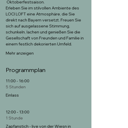
 Oktoberfestsaison.
Erleben Sie im stilvollen Ambiente des 
LOCI LOFT eine Atmosphäre, die Sie 
direkt nach Bayern versetzt. Freuen Sie 
sich auf ausgelassene Stimmung, 
schunkeln, lachen und genießen Sie die 
Gesellschaft von Freunden und Familie in 
einem festlich dekorierten Umfeld.
Mehr anzeigen
Programmplan
11:00 - 16:00
5 Stunden
Einlass
12:00 - 13:00
1 Stunde
Zapfanstich - live von der Wiesn in