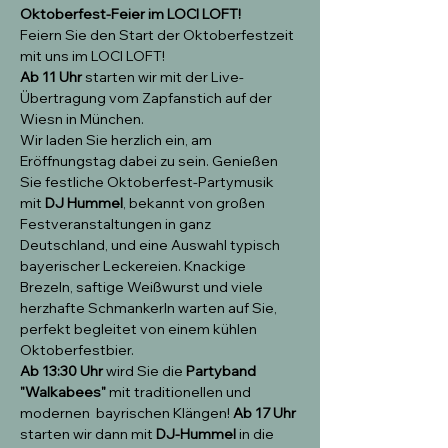
Oktoberfest-Feier im LOCI LOFT!
Feiern Sie den Start der Oktoberfestzeit 
mit uns im LOCI LOFT! 
Ab 11 Uhr
 starten wir mit der Live-
Übertragung vom Zapfanstich auf der 
Wiesn in München.
Wir laden Sie herzlich ein, am 
Eröffnungstag dabei zu sein. Genießen 
Sie festliche Oktoberfest-Partymusik 
mit 
DJ Hummel
, bekannt von großen 
Festveranstaltungen in ganz 
Deutschland, und eine Auswahl typisch 
bayerischer Leckereien. Knackige 
Brezeln, saftige Weißwurst und viele 
herzhafte Schmankerln warten auf Sie, 
perfekt begleitet von einem kühlen 
Oktoberfestbier.
Ab 13:30 Uhr
 wird Sie die 
Partyband 
"Walkabees" 
mit traditionellen und 
modernen  bayrischen Klängen! 
Ab 17 Uhr
starten wir dann mit 
DJ-Hummel
 in die 