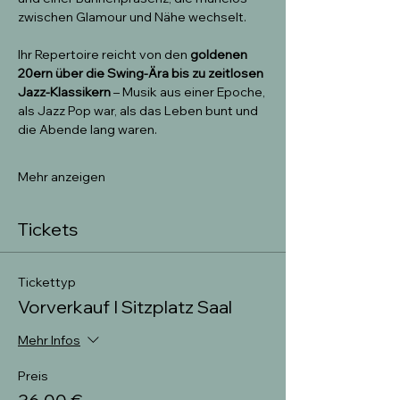
zwischen Glamour und Nähe wechselt.
Ihr Repertoire reicht von den 
goldenen 
20ern über die Swing-Ära bis zu zeitlosen 
Jazz-Klassikern
 – Musik aus einer Epoche, 
als Jazz Pop war, als das Leben bunt und 
die Abende lang waren.
Mehr anzeigen
Tickets
Tickettyp
Vorverkauf I Sitzplatz Saal
Mehr Infos
Preis