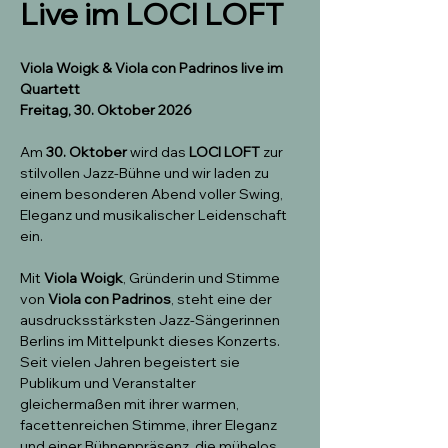
Live im LOCI LOFT
Viola Woigk & Viola con Padrinos live im 
Quartett
Freitag, 30. Oktober 2026
Am 
30. Oktober
 wird das 
LOCI LOFT
 zur 
stilvollen Jazz-Bühne und wir laden zu 
einem besonderen Abend voller Swing, 
Eleganz und musikalischer Leidenschaft 
ein.
Mit 
Viola Woigk
, Gründerin und Stimme 
von 
Viola con Padrinos
, steht eine der 
ausdrucksstärksten Jazz-Sängerinnen 
Berlins im Mittelpunkt dieses Konzerts. 
Seit vielen Jahren begeistert sie 
Publikum und Veranstalter 
gleichermaßen mit ihrer warmen, 
facettenreichen Stimme, ihrer Eleganz 
und einer Bühnenpräsenz, die mühelos 