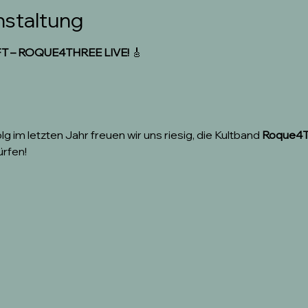
nstaltung
T – ROQUE4THREE LIVE! 
🎸
 im letzten Jahr freuen wir uns riesig, die Kultband 
Roque4
rfen!