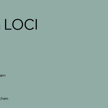
m LOCI
 am
ichen