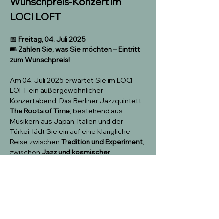
Wunschpreis-Konzert im 
LOCI LOFT
📅 
Freitag, 04. Juli 2025
🎟️ 
Zahlen Sie, was Sie möchten – Eintritt 
zum Wunschpreis!
Am 04. Juli 2025 erwartet Sie im LOCI 
LOFT ein außergewöhnlicher 
Konzertabend: Das Berliner Jazzquintett 
The Roots of Time
, bestehend aus 
Musikern aus Japan, Italien und der 
Türkei, lädt Sie ein auf eine klangliche 
Reise zwischen 
Tradition und Experiment
, 
zwischen 
Jazz und kosmischer 
Improvisation
.
Ihre Musik verbindet 
starke Melodien mit 
radikaler Improvisation
, ein 
kosmologisches Zeitgefühl mit alten 
Mythen. The Roots of Time schöpfen ihre 